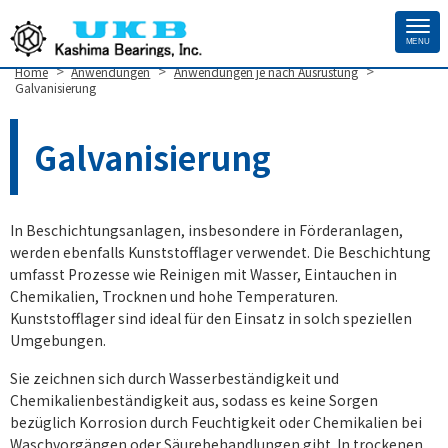
MENU
Site
>
>
>
Home
Anwendungen
Anwendungen je nach Ausrüstung
Footer
Galvanisierung
Galvanisierung
In Beschichtungsanlagen, insbesondere in Förderanlagen,
werden ebenfalls Kunststofflager verwendet. Die Beschichtung
umfasst Prozesse wie Reinigen mit Wasser, Eintauchen in
Chemikalien, Trocknen und hohe Temperaturen.
Kunststofflager sind ideal für den Einsatz in solch speziellen
Umgebungen.
Sie zeichnen sich durch Wasserbeständigkeit und
Chemikalienbeständigkeit aus, sodass es keine Sorgen
bezüglich Korrosion durch Feuchtigkeit oder Chemikalien bei
Waschvorgängen oder Säurebehandlungen gibt. In trockenen