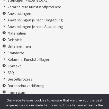
Stehlager (Pillow Blocks)
Verarbeitete Kunststoffprodukte
Anwendungen
Anwendungen je nach Umgebung
Anwendungen je nach Ausrüstung
Materialien
Beispiele
Unternehmen
Standorte
Kolumne: Kunststofflager
Kontakt
FAQ
Bestellprozess
Datenschutzerklärung
Impressum
日本語
Our website uses cookies to ensure that we give you the best
English
experience on our website. By using this site, you agree to the