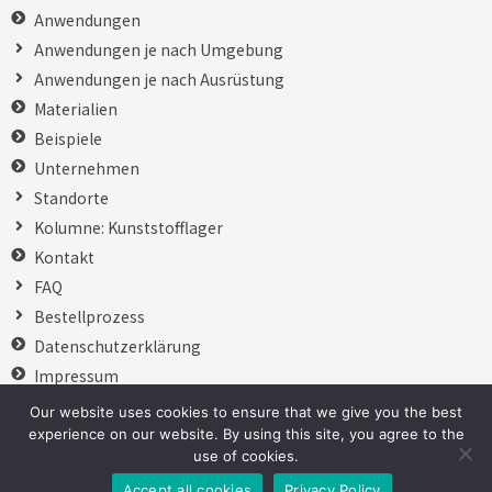
Anwendungen
Anwendungen je nach Umgebung
Anwendungen je nach Ausrüstung
Materialien
Beispiele
Unternehmen
Standorte
Kolumne: Kunststofflager
Kontakt
FAQ
Bestellprozess
Datenschutzerklärung
Impressum
日本語
Our website uses cookies to ensure that we give you the best
English
experience on our website. By using this site, you agree to the
use of cookies.
Copyright © 2007-2021 Kashima Bearings All Rights Reserved.
Accept all cookies
Privacy Policy