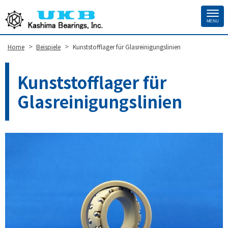
MENU
Site
Footer
>
>
Home
Beispiele
Kunststofflager für Glasreinigungslinien
Kunststofflager für
Glasreinigungslinien