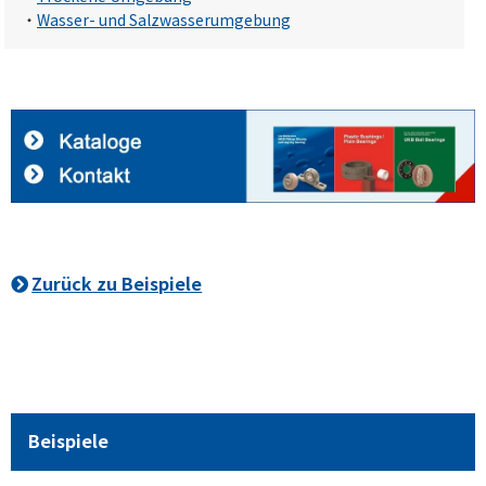
・
Wasser- und Salzwasserumgebung
Zurück zu Beispiele
Beispiele