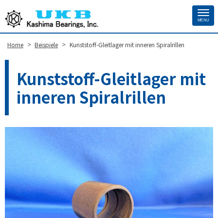
MENU
Site
Footer
>
>
Home
Beispiele
Kunststoff-Gleitlager mit inneren Spiralrillen
Kunststoff-Gleitlager mit
inneren Spiralrillen