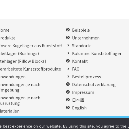
Home
Beispiele
rodukte
Unternehmen
nsere Kugellager aus Kunststoff
Standorte
leitlager (Bushings)
Kolumne: Kunststofflager
tehlager (Pillow Blocks)
Kontakt
erarbeitete Kunststoffprodukte
FAQ
Anwendungen
Bestellprozess
nwendungen je nach
Datenschutzerklärung
Umgebung
Impressum
nwendungen je nach
日本語
usrüstung
English
aterialien
Copyright © 2007-2021 Kashima Bearings All Rights Reserved.
 best experience on our website. By using this site, you agree to the 