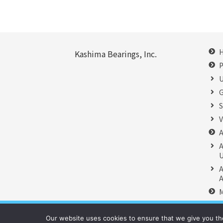
Kashima Bearings, Inc.
P
U
G
S
V
A
A
A
M
Our website uses cookies to ensure that we give you the