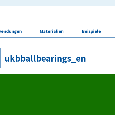
wendungen
Materialien
Beispiele
ukbballbearings_en