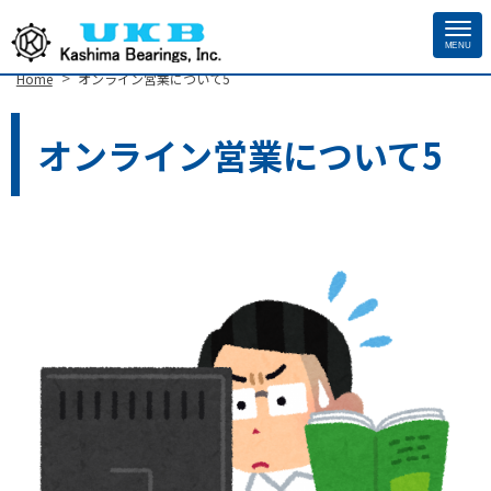
MENU
Site
>
Home
オンライン営業について5
Footer
オンライン営業について5