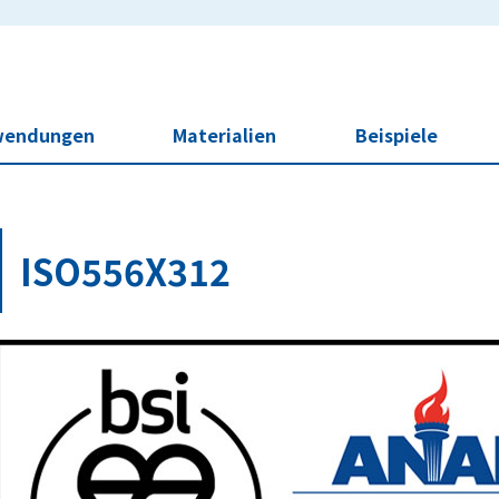
wendungen
Materialien
Beispiele
ISO556X312