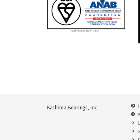
Kashima Bearings, Inc.
P
U
G
S