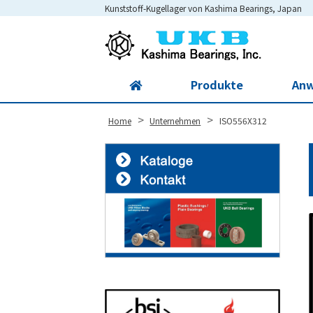
Kunststoff-Kugellager von Kashima Bearings, Japan
Site
Footer
Produkte
An
>
>
Home
Unternehmen
ISO556X312