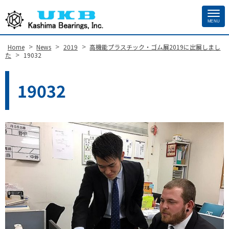
MENU
Site
Footer
>
>
>
Home
News
2019
高機能プラスチック・ゴム展2019に出展しまし
>
た
19032
19032