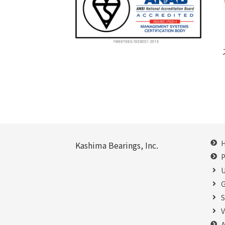
Kashima Bearings, Inc.
P
U
G
S
V