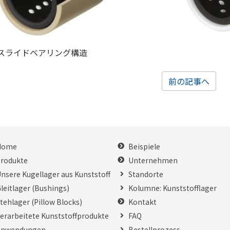
スライドベアリング構造
前の記事へ
Home
Beispiele
rodukte
Unternehmen
nsere Kugellager aus Kunststoff
Standorte
leitlager (Bushings)
Kolumne: Kunststofflager
tehlager (Pillow Blocks)
Kontakt
erarbeitete Kunststoffprodukte
FAQ
Anwendungen
Bestellprozess