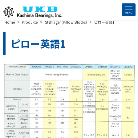
MENU
Site
>
>
>
Home
Produkte
Stehlager (Pillow Blocks)
ピロー英語1
Footer
ピロー英語1