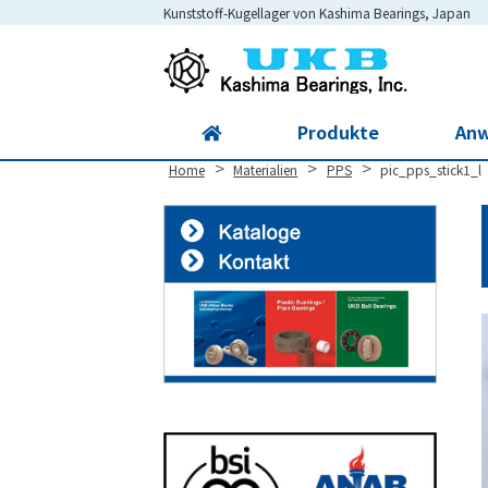
Kunststoff-Kugellager von Kashima Bearings, Japan
Site
Footer
Produkte
An
>
>
>
Home
Materialien
PPS
pic_pps_stick1_l