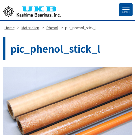
MENU
Site
Footer
>
>
>
Home
Materialien
Phenol
pic_phenol_stick_l
pic_phenol_stick_l